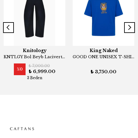
Knitology
King Naked
KNTLGY Bol Beyb Lacivert Kot Pantolon
GOOD ONE UNISEX T-SHIRT
₺ 7,000.00
%
0
₺ 6,999.00
₺ 3,750.00
3 Beden