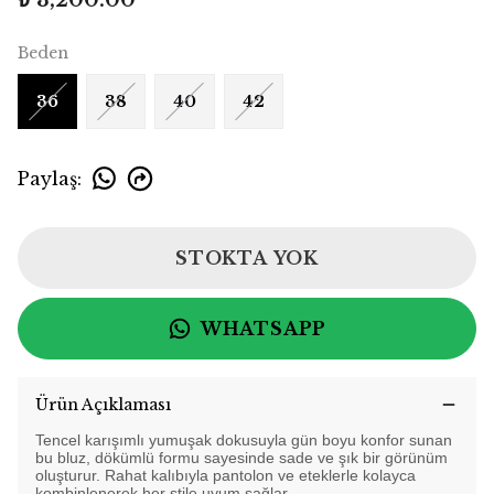
₺ 3,200.00
Beden
36
38
40
42
Paylaş
:
STOKTA YOK
WHATSAPP
Ürün Açıklaması
Tencel karışımlı yumuşak dokusuyla gün boyu konfor sunan
bu bluz, dökümlü formu sayesinde sade ve şık bir görünüm
oluşturur. Rahat kalıbıyla pantolon ve eteklerle kolayca
kombinlenerek her stile uyum sağlar.