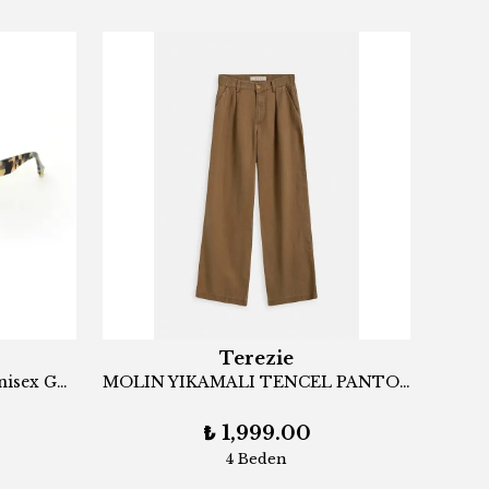
Terezie
Langdon Bold Black Pearl Unisex Güneş Gözlüğü
MOLIN YIKAMALI TENCEL PANTOLON BEJ
DR
₺ 1,999.00
4 Beden