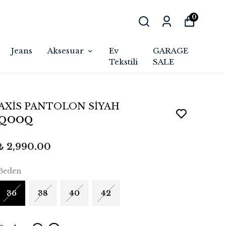
0
Jeans
Aksesuar
Ev
GARAGE
Tekstili
SALE
AXİS PANTOLON SİYAH
QOOQ
₺ 2,990.00
Beden
36
38
40
42