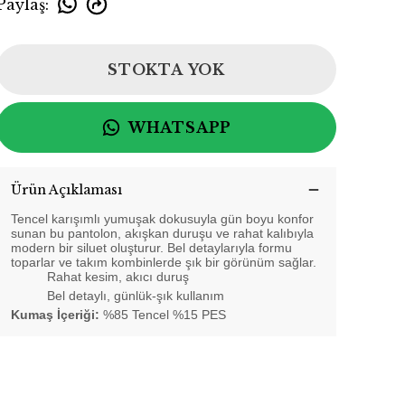
Paylaş
:
STOKTA YOK
WHATSAPP
Ürün Açıklaması
Tencel karışımlı yumuşak dokusuyla gün boyu konfor
sunan bu pantolon, akışkan duruşu ve rahat kalıbıyla
modern bir siluet oluşturur. Bel detaylarıyla formu
toparlar ve takım kombinlerde şık bir görünüm sağlar.
Rahat kesim, akıcı duruş
Bel detaylı, günlük-şık kullanım
Kumaş İçeriği:
%85 Tencel %15 PES