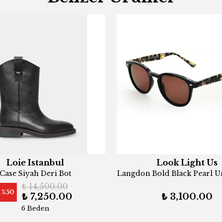
Loie Istanbul
Look Light Us
Case Siyah Deri Bot
₺ 14,500.00
%
50
₺ 7,250.00
₺ 3,100.00
6 Beden