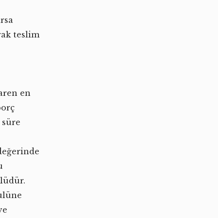
arsa
rak teslim
aren en
borç
 süre
değerinde
u
lüdür.
ulüne
ve