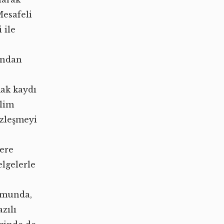
esafeli
 ile
fından
mak kaydı
slim
özleşmeyi
lere
elgelerle
umunda,
zılı