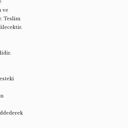
e
ı ve
r. Teslim
lecektir.
idir.
esteki
en
eddederek