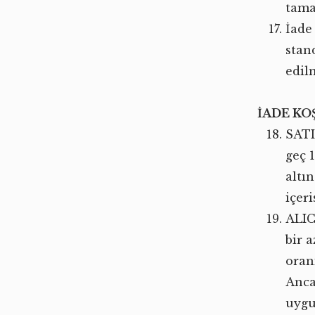
tama
İade
stand
edil
İADE KO
SATI
geç 
altı
içer
ALIC
bir 
oran
Anca
uygu