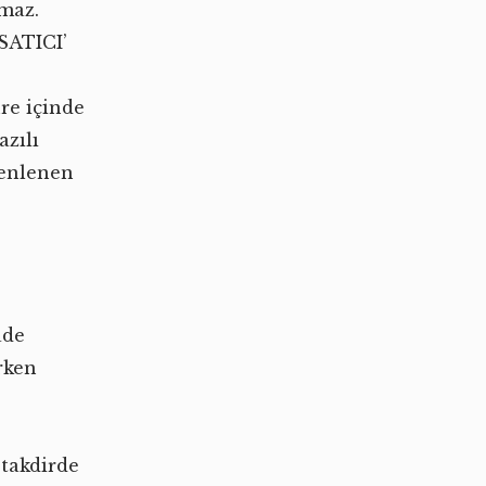
maz.
SATICI’
re içinde
azılı
zenlenen
ade
rken
 takdirde