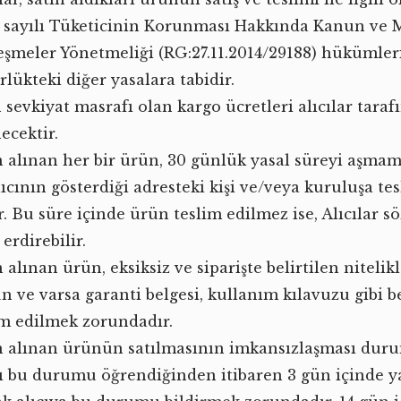
 sayılı Tüketicinin Korunması Hakkında Kanun ve M
eşmeler Yönetmeliği (RG:27.11.2014/29188) hükümleri
rlükteki diğer yasalara tabidir.
 sevkiyat masrafı olan kargo ücretleri alıcılar tara
ecektir.
n alınan her bir ürün, 30 günlük yasal süreyi aşma
lıcının gösterdiği adresteki kişi ve/veya kuruluşa te
ir. Bu süre içinde ürün teslim edilmez ise, Alıcılar s
erdirebilir.
 alınan ürün, eksiksiz ve siparişte belirtilen nitelik
n ve varsa garanti belgesi, kullanım kılavuzu gibi b
im edilmek zorundadır.
n alınan ürünün satılmasının imkansızlaşması dur
cı bu durumu öğrendiğinden itibaren 3 gün içinde ya