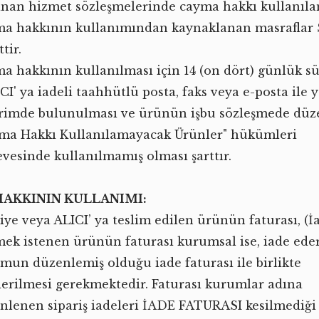
anan hizmet sözleşmelerinde cayma hakkı kullanıla
a hakkının kullanımından kaynaklanan masraflar 
ttir.
a hakkının kullanılması için 14 (on dört) günlük sü
I' ya iadeli taahhütlü posta, faks veya e-posta ile y
irimde bulunulması ve ürünün işbu sözleşmede dü
ma Hakkı Kullanılamayacak Ürünler" hükümleri
evesinde kullanılmamış olması şarttır.
AKKININ KULLANIMI:
işiye veya ALICI’ ya teslim edilen ürünün faturası, (İ
mek istenen ürünün faturası kurumsal ise, iade ede
mun düzenlemiş olduğu iade faturası ile birlikte
erilmesi gerekmektedir. Faturası kurumlar adına
nlenen sipariş iadeleri İADE FATURASI kesilmediği