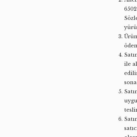
6502
Sözl
yürü
Ürün
öden
Satı
ile a
edil
sona 
Satın
uygu
tesl
Satı
satı