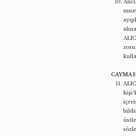
Alıc
muaye
ayıp
alın
ALIC
zoru
kull
CAYMA H
ALIC
kişi
içeri
bild
üstl
sözl