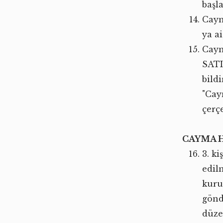
başl
Caym
ya ai
Caym
SATIC
bild
"Cay
çerç
CAYMA H
3. k
edil
kuru
gönd
düze