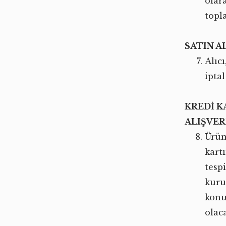
olar
topl
SATIN A
Alıc
ipta
KREDİ K
ALIŞVER
Ürün
kartı
tespi
kuru
konu
olac