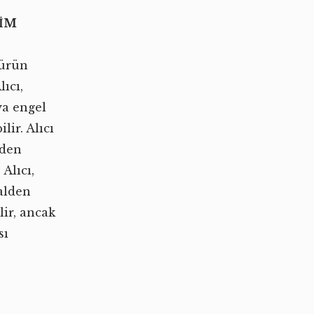
İM
 ürün
lıcı,
ya engel
ir. Alıcı
nden
Alıcı,
talden
lir, ancak
sı