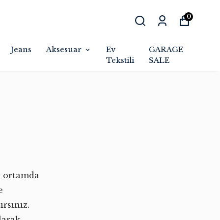
0
Jeans
Aksesuar
Ev
GARAGE
Tekstili
SALE
k ortamda
e
rsınız.
olarak