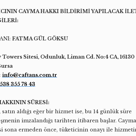
ICININ CAYMA HAKKI BİLDİRİMİ YAPILACAK İLE
İLERİ:
ANI:
FATMA GÜL GÖKSU
Towers Sitesi, Odunluk, Liman Cd. No:4 CA, 16130
Bursa
:
info@caftans.com.tr
538 355 78 43
AKKININ SÜRESİ:
, satın aldığı eğer bir hizmet ise, bu 14 günlük süre
eşmenin imzalandığı tarihten itibaren başlar. Caym
si sona ermeden önce, tüketicinin onayı ile hizmeti