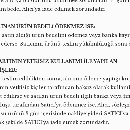
ak alıcıya bu durumu bildirmek zorundadır. 14 gün 
am bedel Alıcı’ya iade edilmek zorundadır.
LINAN ÜRÜN BEDELİ ÖDENMEZ İSE:
ı, satın aldığı ürün bedelini ödemez veya banka kayı
l ederse, Satıcının ürünü teslim yükümlülüğü sona e
ARTININ YETKİSİZ KULLANIMI İLE YAPILAN
İŞLER:
 teslim edildikten sonra, alıcının ödeme yaptığı kre
nın yetkisiz kişiler tarafından haksız olarak kullanı
t edilirse ve satılan ürün bedeli ilgili banka veya fi
luşu tarafından Satıcı'ya ödenmez ise, Alıcı, sözleş
su ürünü 3 gün içerisinde nakliye gideri SATICI’ya 
ak şekilde SATICI’ya iade etmek zorundadır.