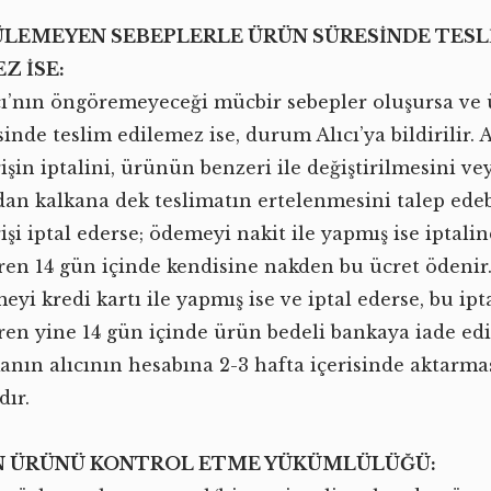
LEMEYEN SEBEPLERLE ÜRÜN SÜRESİNDE TESL
Z İSE:
cı’nın öngöremeyeceği mücbir sebepler oluşursa ve
inde teslim edilemez ise, durum Alıcı’ya bildirilir. A
rişin iptalini, ürünün benzeri ile değiştirilmesini ve
dan kalkana dek teslimatın ertelenmesini talep edebil
rişi iptal ederse; ödemeyi nakit ile yapmış ise iptali
aren 14 gün içinde kendisine nakden bu ücret ödenir. 
eyi kredi kartı ile yapmış ise ve iptal ederse, bu ip
aren yine 14 gün içinde ürün bedeli bankaya iade edi
anın alıcının hesabına 2-3 hafta içerisinde aktarma
dır.
IN ÜRÜNÜ KONTROL ETME YÜKÜMLÜLÜĞÜ: