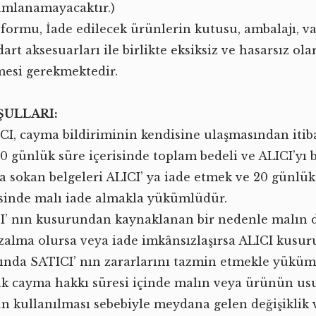
mlanamayacaktır.)
 formu, İade edilecek ürünlerin kutusu, ambalajı, v
art aksesuarları ile birlikte eksiksiz ve hasarsız ola
mesi gerekmektedir.
ŞULLARI:
CI, cayma bildiriminin kendisine ulaşmasından itib
10 günlük süre içerisinde toplam bedeli ve ALICI’yı 
na sokan belgeleri ALICI’ ya iade etmek ve 20 günlük
isinde malı iade almakla yükümlüdür.
I’ nın kusurundan kaynaklanan bir nedenle malın 
azalma olursa veya iade imkânsızlaşırsa ALICI kusur
ında SATICI’ nın zararlarını tazmin etmekle yüküm
k cayma hakkı süresi içinde malın veya ürünün us
n kullanılması sebebiyle meydana gelen değişiklik 