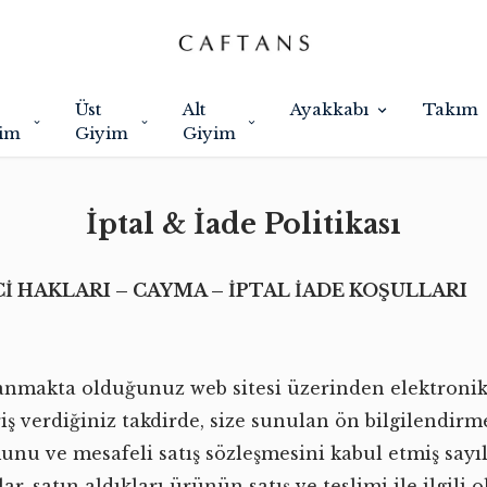
Üst
Alt
Ayakkabı
Takım
im
Giyim
Giyim
İptal & İade Politikası
İ HAKLARI – CAYMA – İPTAL İADE KOŞULLARI
anmakta olduğunuz web sitesi üzerinden elektroni
riş verdiğiniz takdirde, size sunulan ön bilgilendirm
unu ve mesafeli satış sözleşmesini kabul etmiş sayılı
lar, satın aldıkları ürünün satış ve teslimi ile ilgili 