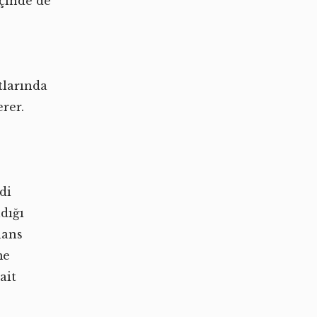
içinde de
tlarında
rer.
di
ldığı
nans
me
ait