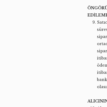
ÖNGÖRÜ
EDİLEME
Satı
süres
sipa
orta
sipa
itib
ödem
itib
bank
olası
ALICIN