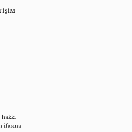
TİŞİM
a hakkı
n ifasına