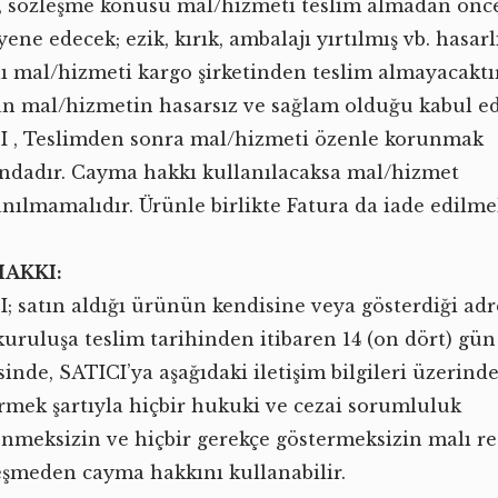
ı, sözleşme konusu mal/hizmeti teslim almadan önc
ne edecek; ezik, kırık, ambalajı yırtılmış vb. hasarl
lı mal/hizmeti kargo şirketinden teslim almayacaktı
an mal/hizmetin hasarsız ve sağlam olduğu kabul edi
I , Teslimden sonra mal/hizmeti özenle korunmak
ndadır. Cayma hakkı kullanılacaksa mal/hizmet
anılmamalıdır. Ürünle birlikte Fatura da iade edilmel
AKKI:
I; satın aldığı ürünün kendisine veya gösterdiği adr
/kuruluşa teslim tarihinden itibaren 14 (on dört) gün
sinde, SATICI’ya aşağıdaki iletişim bilgileri üzerind
irmek şartıyla hiçbir hukuki ve cezai sorumluluk
enmeksizin ve hiçbir gerekçe göstermeksizin malı r
eşmeden cayma hakkını kullanabilir.