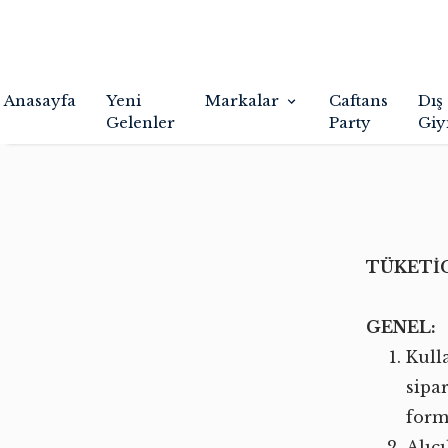
Anasayfa
Yeni
Markalar
Caftans
Dış
Gelenler
Party
Giy
TÜKETİC
GENEL:
Kull
sipa
form
Alıcı