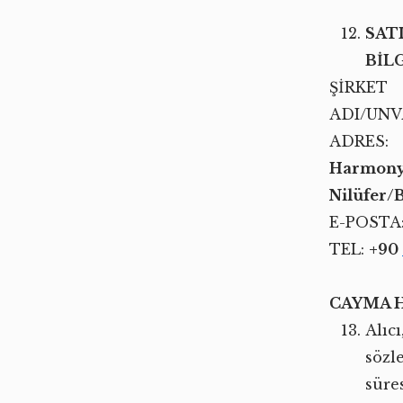
SAT
BİLG
ŞİRKET
ADI/UNV
ADRES:
Harmony 
Nilüfer/
E-POSTA
TEL:
+90
CAYMA H
Alıcı
sözl
süre