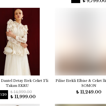
₺ 9,799.0
 Dantel Detay Etek Ceket 2'li
Pilise Etekli Elbise & Ceket İ
Takım EKRU
SOMON
₺ 14,999.00
₺ 11,249.00
%
20
₺ 11,999.00