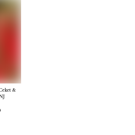
Ceket &
NJ
0