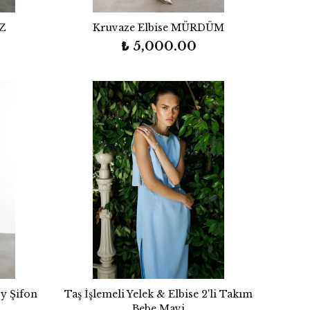
AZ
Kruvaze Elbise MÜRDÜM
₺ 5,000.00
oy Şifon
Taş İşlemeli Yelek & Elbise 2'li Takım
Bebe Mavi