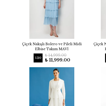
Çiçek Nakışlı Bolero ve Pileli Midi
Çiçek N
Elbise Takım MAVİ
₺ 14,999.00
%
20
₺ 11,999.00