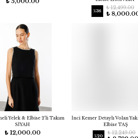
₺ 5,000.00
₺ 12,499.00
%
36
₺ 8,000.0
meli Yelek & Elbise 2'li Takım
İnci Kemer Detaylı Volan Yak
SİYAH
Elbise TAŞ
₺ 12,000.00
₺ 12,249.00
%
20