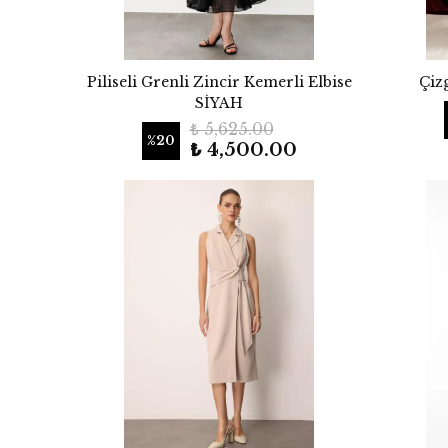
Piliseli Grenli Zincir Kemerli Elbise
Çiz
SİYAH
₺ 5,625.00
%
20
₺ 4,500.00