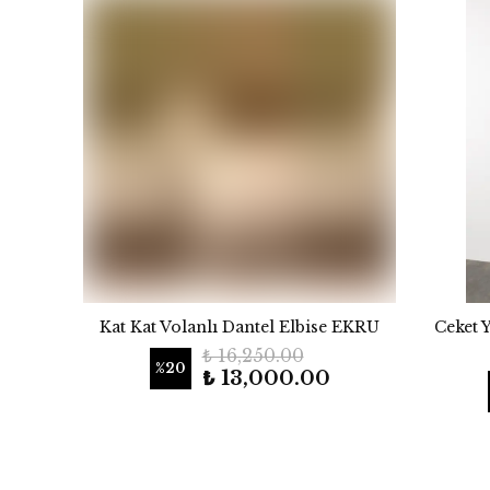
Kat Kat Volanlı Dantel Elbise EKRU
Ceket 
₺ 16,250.00
%
20
₺ 13,000.00