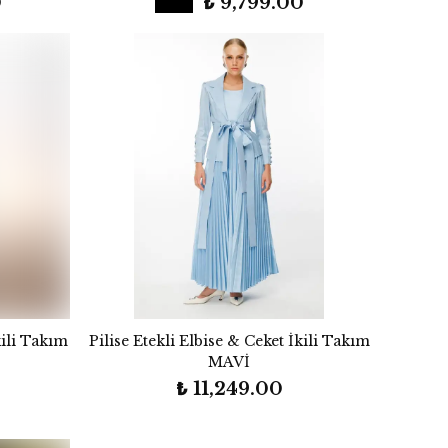
0
₺ 9,799.00
kili Takım
Pilise Etekli Elbise & Ceket İkili Takım
MAVİ
₺ 11,249.00