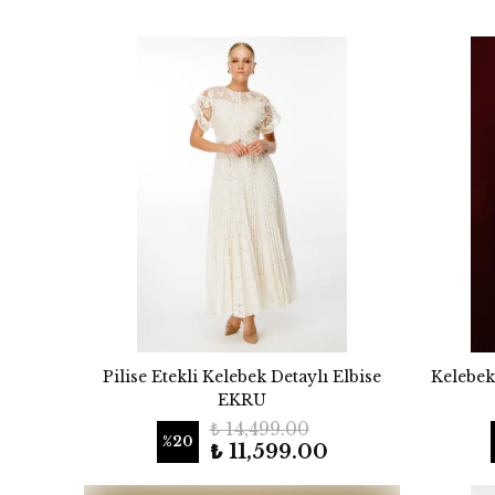
Pilise Etekli Kelebek Detaylı Elbise
Kelebek
EKRU
₺ 14,499.00
%
20
₺ 11,599.00