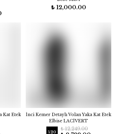
₺ 12,000.00
0
a Kat Etek
İnci Kemer Detaylı Volan Yaka Kat Etek
Elbise LACİVERT
₺ 12,249.00
%
20