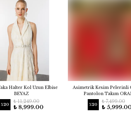
Yaka Halter Kol Uzun Elbise
Asimetrik Kesim Pelerinli 
BEYAZ
Pantolon Takım ORA
₺ 11,249.00
₺ 7,499.00
%
20
%
20
₺ 8,999.00
₺ 5,999.0