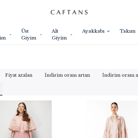
Üst
Alt
Ayakkabı
Takım
im
Giyim
Giyim
Fiyat azalan
İndirim oranı artan
İndirim oranı 