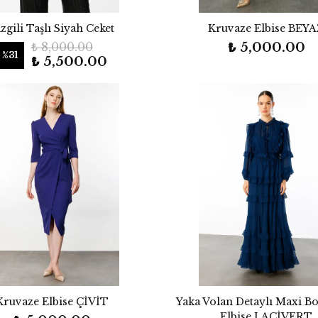
zgili Taşlı Siyah Ceket
Kruvaze Elbise BEY
₺ 8,000.00
₺ 5,000.00
%
31
₺ 5,500.00
Kruvaze Elbise ÇİVİT
Yaka Volan Detaylı Maxi B
Elbise LACİVERT