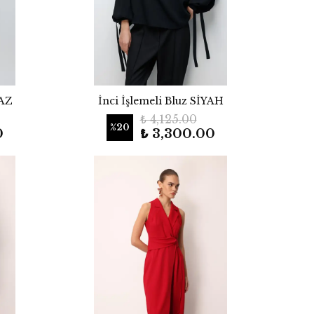
YAZ
İnci İşlemeli Bluz SİYAH
₺ 4,125.00
%
20
0
₺ 3,300.00