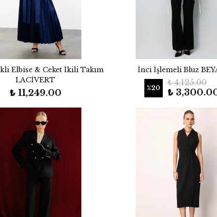
ekli Elbise & Ceket İkili Takım
İnci İşlemeli Bluz BE
LACİVERT
₺ 4,125.00
%
20
₺ 3,300.0
₺ 11,249.00