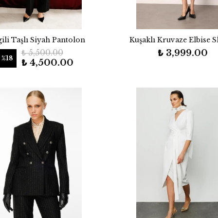
gili Taşlı Siyah Pantolon
Kuşaklı Kruvaze Elbise 
₺ 5,500.00
₺ 3,999.00
%
18
₺ 4,500.00