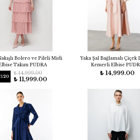
akışlı Bolero ve Pileli Midi
Yaka Şal Bağlamalı Çiçek 
Elbise Takım PUDRA
Kemerli Elbise PUD
₺ 14,999.00
₺ 14,999.00
%
20
₺ 11,999.00