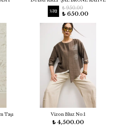
ASİT
DUBAİ KREP ŞAL BRONZ KAHVE
₺ 950.00
%
32
₺ 650.00
m Taşı
Vizon Bluz No:1
₺ 4,500.00