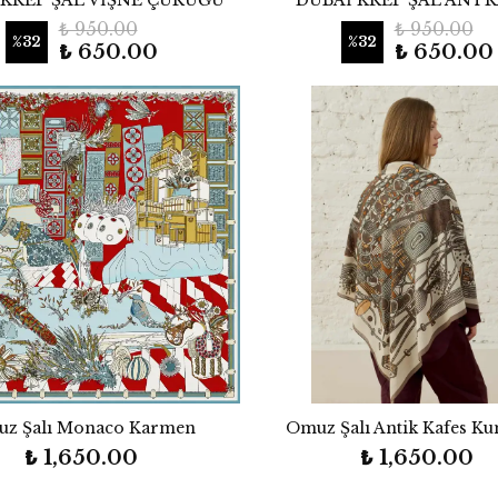
 KREP ŞAL VİŞNE ÇÜRÜĞÜ
DUBAİ KREP ŞAL ANTR
₺ 950.00
₺ 950.00
%
32
%
32
₺ 650.00
₺ 650.00
z Şalı Monaco Karmen
Omuz Şalı Antik Kafes Ku
₺ 1,650.00
₺ 1,650.00