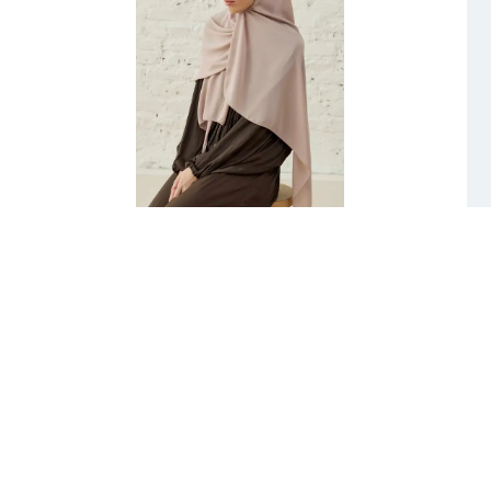
DUBAİ KREP ŞAL KEMİK
₺ 950.00
%
32
₺ 650.00