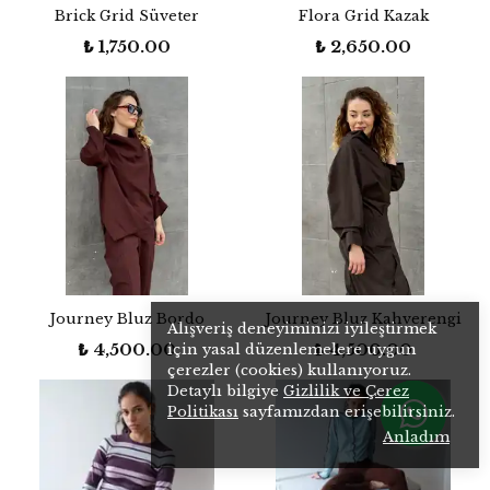
Brick Grid Süveter
Flora Grid Kazak
₺ 1,750.00
₺ 2,650.00
Journey Bluz Bordo
Journey Bluz Kahverengi
Alışveriş deneyiminizi iyileştirmek
₺ 4,500.00
₺ 4,500.00
için yasal düzenlemelere uygun
çerezler (cookies) kullanıyoruz.
Detaylı bilgiye
Gizlilik ve Çerez
Politikası
sayfamızdan erişebilirsiniz.
Anladım