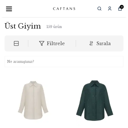
0
Üst Giyim
159
ürün
Filtrele
Sırala