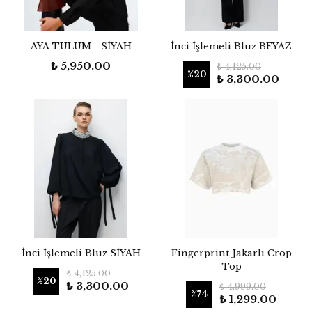
AYA TULUM - SİYAH
İnci İşlemeli Bluz BEYAZ
₺ 5,950.00
₺ 4,125.00
%
20
₺ 3,300.00
İnci İşlemeli Bluz SİYAH
Fingerprint Jakarlı Crop
Top
₺ 4,125.00
%
20
₺ 3,300.00
₺ 4,999.00
%
74
₺ 1,299.00