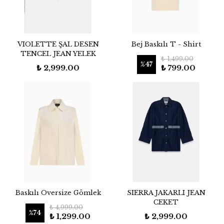
VIOLETTE ŞAL DESEN
Bej Baskılı T - Shirt
TENCEL JEAN YELEK
₺ 1,499.00
%
47
₺ 2,999.00
₺ 799.00
Baskılı Oversize Gömlek
SIERRA JAKARLI JEAN
CEKET
₺ 4,999.00
%
74
₺ 1,299.00
₺ 2,999.00