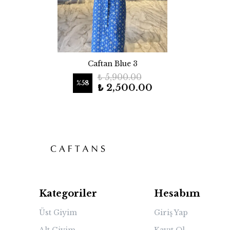
Caftan Blue 3
₺ 5,900.00
%
58
₺ 2,500.00
Kategoriler
Hesabım
Üst Giyim
Giriş Yap