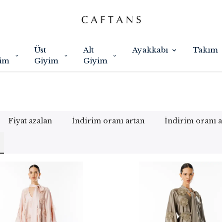
Üst
Alt
Ayakkabı
Takım
im
Giyim
Giyim
Fiyat azalan
İndirim oranı artan
İndirim oranı 