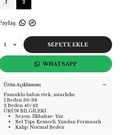
1
2
Paylaş
:
SEPETE EKLE
WHATSAPP
Ürün Açıklaması
Pamuklu balon etek, astarlıdır.
1 Beden 36/38
2 Beden 40/42
ÜRÜN BİLGİLERİ
• Sezon: İlkbahar- Yaz
• Bel Tipi: Kemerli, Yandan Fermuarlı
• Kalıp: Normal Beden