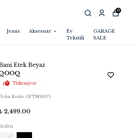
0
Jeans
Aksesuar
Ev
GARAGE
Tekstili
SALE
Bani Etek Beyaz
QOOQ
Tükeniyor
Ürün Kodu
:
CFTNS1075
₺ 2,499.00
Beden