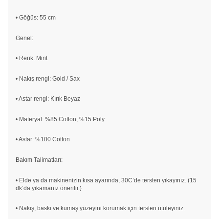
• Göğüs: 55 cm
Genel:
• Renk: Mint
• Nakış rengi: Gold / Sax
• Astar rengi: Kırık Beyaz
• Materyal: %85 Cotton, %15 Poly
• Astar: %100 Cotton
Bakım Talimatları:
• Elde ya da makinenizin kısa ayarında, 30C’de tersten yıkayınız. (15
dk’da yıkamanız önerilir.)
• Nakış, baskı ve kumaş yüzeyini korumak için tersten ütüleyiniz.