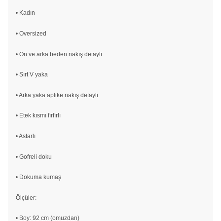
• Kadın
• Oversized
• Ön ve arka beden nakış detaylı
• Sırt V yaka
• Arka yaka aplike nakış detaylı
• Etek kısmı fırfırlı
• Astarlı
• Gofreli doku
• Dokuma kumaş
Ölçüler:
• Boy: 92 cm (omuzdan)