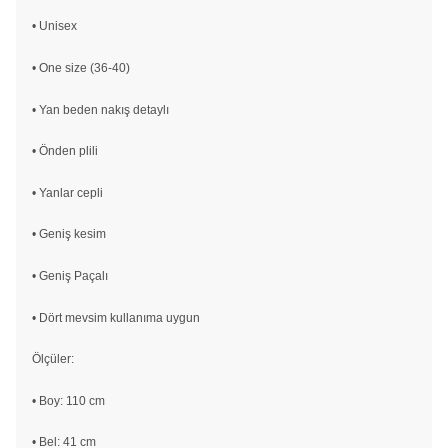
• Unisex
• One size (36-40)
• Yan beden nakış detaylı
• Önden plili
• Yanlar cepli
• Geniş kesim
• Geniş Paçalı
• Dört mevsim kullanıma uygun
Ölçüler:
• Boy: 110 cm
• Bel: 41 cm