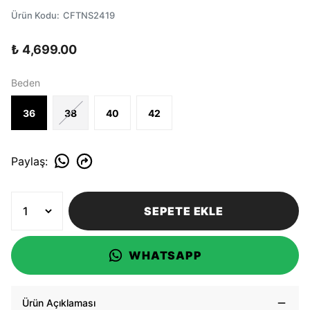
Ürün Kodu
:
CFTNS2419
₺ 4,699.00
Beden
36
38
40
42
Paylaş
:
SEPETE EKLE
WHATSAPP
Ürün Açıklaması