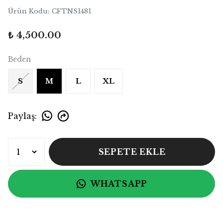
Ürün Kodu
:
CFTNS1481
₺ 4,500.00
Beden
S
M
L
XL
Paylaş
:
SEPETE EKLE
WHATSAPP