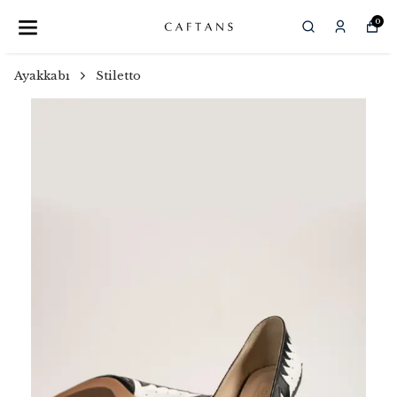
0
Ayakkabı
Stiletto