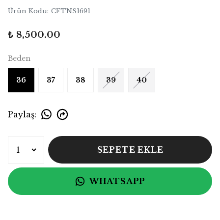
Ürün Kodu
:
CFTNS1691
₺ 8,500.00
Beden
36
37
38
39
40
Paylaş
:
SEPETE EKLE
WHATSAPP