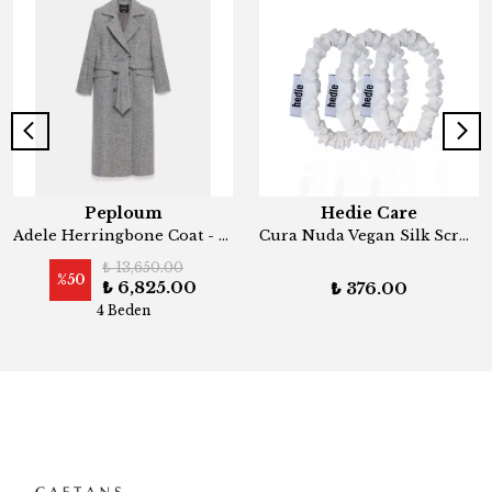
Peploum
Hedie Care
Adele Herringbone Coat - Cool Grey
Cura Nuda Vegan Silk Scrunchies
₺ 13,650.00
%
50
₺ 6,825.00
₺ 376.00
4 Beden