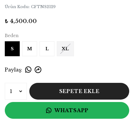
Ürün Kodu
:
CFTNS2129
₺ 4,500.00
Beden
S
M
L
XL
Paylaş
:
SEPETE EKLE
WHATSAPP