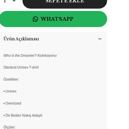
SEPETE EKLE
WHATSAPP
Ürün Açıklaması
Who is the Dreamer? Koleksiyonu
Stardust Unisex T-shirt
Özellikler:
• Unisex
• Oversized
• Ön Beden Nakış detaylı
Ölçüler: