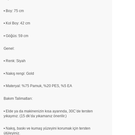
• Boy: 75 cm
• Kol Boy: 42 cm
• Göğüs: 59 cm
Genel:
• Renk: Siyah
• Nakış rengi: Gold
• Materyal: %75 Pamuk, %20 PES, %5 EA
Bakım Talimatları:
• Elde ya da makinenizin kısa ayarında, 30C’de tersten
yıkayınız. (15 dk’da yıkamanız önerilir.)
• Nakış, baskı ve kumaş yüzeyini korumak için tersten
ütüleyiniz.