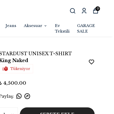
0
Jeans
Aksesuar
Ev
GARAGE
Tekstili
SALE
STARDUST UNISEX T-SHIRT
King Naked
Tükeniyor
₺ 4,500.00
Paylaş
: