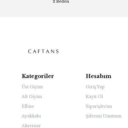
2 Beden
Kategoriler
Hesabım
Üst Giyim
Giriş Yap
Alt Giyim
Kayıt Ol
Elbise
Siparişlerim
Ayakkabı
Şifremi Unuttum
Aksesuar