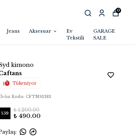
0
Jeans
Aksesuar
Ev
GARAGE
Tekstili
SALE
Syd kimono
Caftans
Tükeniyor
Ürün Kodu
:
CFTNS2183
₺ 1,200.00
%
59
₺ 490.00
Paylaş
: