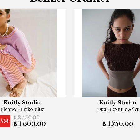
Knitly Studio
Knitly Studio
Eleanor Triko Bluz
Dual Texture Atlet
₺ 3,450.00
%
54
₺ 1,600.00
₺ 1,750.00