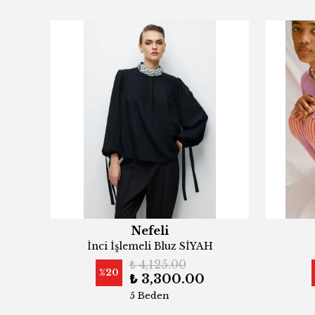
Nefeli
İnci İşlemeli Bluz SİYAH
₺ 4,125.00
%
20
₺ 3,300.00
5 Beden