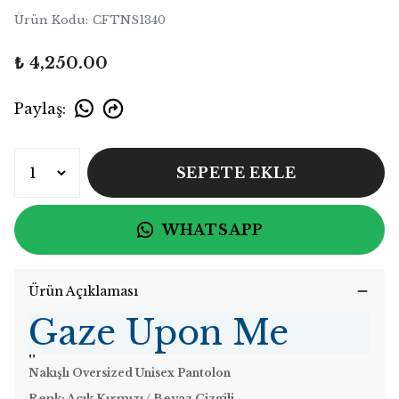
Ürün Kodu
:
CFTNS1340
₺ 4,250.00
Paylaş
:
SEPETE EKLE
WHATSAPP
Ürün Açıklaması
Gaze Upon Me
''
Nakışlı Oversized Unisex Pantolon
Renk: Açık
Kırmızı / Beyaz Çizgili