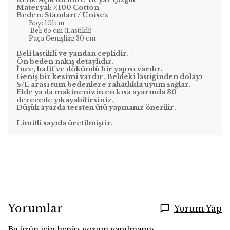
Materyal: %100 Cotton
Beden: Standart / Unisex
Boy: 101cm
Bel: 65 cm (Lastikli)
Paça Genişliği: 30 cm
Beli lastikli ve yandan ceplidir.
Ön beden nakış detaylıdır.
İnce, hafif ve dökümlü bir yapısı vardır.
Geniş bir kesimi vardır. Beldeki lastiğinden dolayı
S/L arası tum bedenlere rahatlıkla uyum sağlar.
Elde ya da makinenizin en kısa ayarında 30
derecede yıkayabilirsiniz.
Düşük ayarda tersten ütü yapmanız önerilir.
Limitli sayıda üretilmiştir.
Yorumlar
Yorum Yap
Bu ürün için henüz yorum yapılmamış.