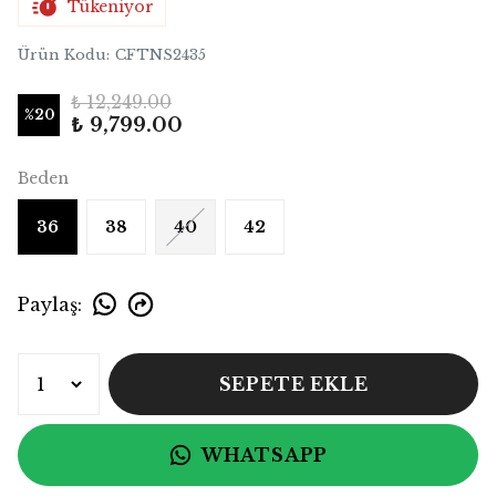
Tükeniyor
Ürün Kodu
:
CFTNS2435
₺ 12,249.00
%
20
₺ 9,799.00
Beden
36
38
40
42
Paylaş
:
SEPETE EKLE
WHATSAPP