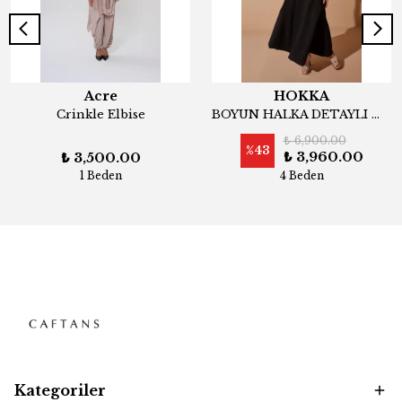
Acre
HOKKA
Crinkle Elbise
BOYUN HALKA DETAYLI MİDİ KLOŞ ELBİSE
₺ 6,900.00
%
43
₺ 3,960.00
₺ 3,500.00
1 Beden
4 Beden
Kategoriler