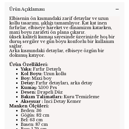
Ürün Açıklaması
Elbisenin ön kısmındaki zarif detaylar ve uzun
kollu tasarımı, şıklığı tamamlıyor. Kat kat inen
fırfırlar, elbiseye hareket ve dinamizm katarken,
maxi boyu zarafeti ön plana çıkarır.
üksek kaliteli kumaşı sayesinde üzerinizde hoş bir
duruş sergiler ve gün boyu konforlu bir kullanım
sağlar.
Arka kısmındaki detaylar, elbiseye özgün bir
dokunuş katıyor.
Ürün Özellikleri:
Yaka:
Fırfır Detaylı
Kol Boyu:
Uzun kollu
Boy:
Maxi boy
Detay:
Fırfır detayları, arka detay
Kumaş:
%100 Pes
Desen:
Drapeli Düz
Bakım Talimatları:
Kuru Temizleme
Aksesuar :
İnci Detay Kemer
Manken Ölçüleri:
Beden: 36
Göğüs: 82 cm
Bel: 63 cm
Basen: 87 cm