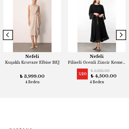
Nefeli
Nefeli
Kuşaklı Kruvaze Elbise BEJ
Piliseli Grenli Zincir Kemerli Elbise SİYAH
₺ 5,625.00
%
20
₺ 4,500.00
₺ 3,999.00
4 Beden
4 Beden