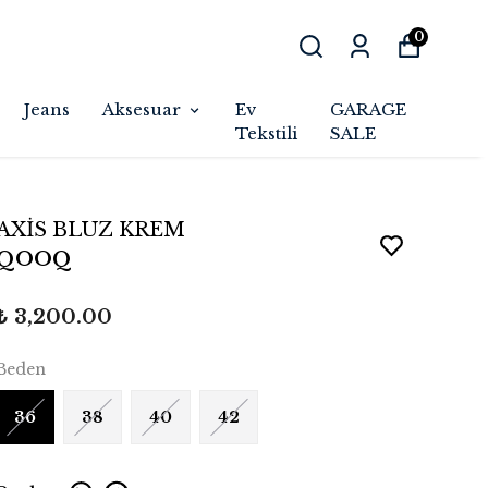
0
Jeans
Aksesuar
Ev
GARAGE
Tekstili
SALE
AXİS BLUZ KREM
QOOQ
₺ 3,200.00
Beden
36
38
40
42