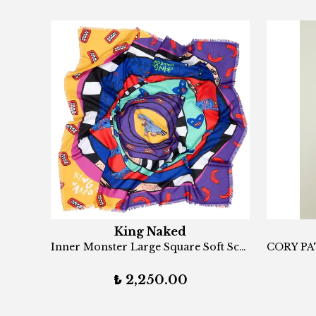
King Naked
Art for Art Illustrated Rectangular Scarf
Inner Monster Large Square Soft Scarf
₺ 2,250.00