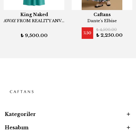
King Naked
Caftans
AWAY FROM REALITY ANVELOP ELBİSE / MİNT
Dante's Elbise
₺ 4,500.00
%
50
₺ 2,250.00
₺ 9,500.00
Kategoriler
Hesabım