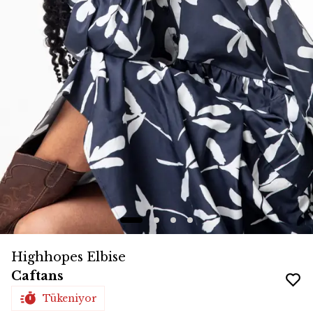
Highhopes Elbise
Caftans
Tükeniyor