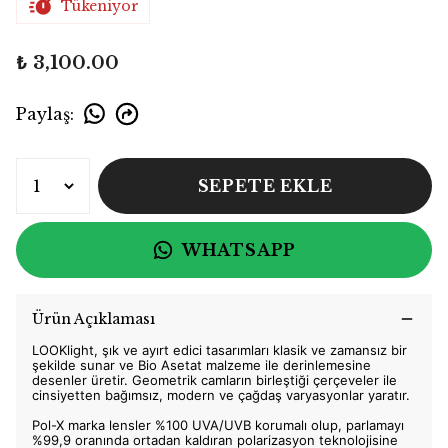
Tükeniyor
₺ 3,100.00
Paylaş
:
SEPETE EKLE
WHATSAPP
Ürün Açıklaması
LOOKlight, şık ve ayırt edici tasarımları klasik ve zamansız bir
şekilde sunar ve Bio Asetat malzeme ile derinlemesine
desenler üretir. Geometrik camların birleştiği çerçeveler ile
cinsiyetten bağımsız, modern ve çağdaş varyasyonlar yaratır.
Pol-X marka lensler %100 UVA/UVB korumalı olup, parlamayı
%99,9 oranında ortadan kaldıran polarizasyon teknolojisine