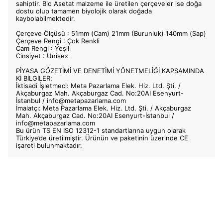
sahiptir. Bio Asetat malzeme ile üretilen çerçeveler ise doğa
dostu olup tamamen biyolojik olarak doğada
kaybolabilmektedir.
Çerçeve Ölçüsü : 51mm (Cam) 21mm (Burunluk) 140mm (Sap)
Çerçeve Rengi : Çok Renkli
Cam Rengi : Yeşil
Cinsiyet : Unisex
PİYASA GÖZETİMİ VE DENETİMİ YÖNETMELİĞİ KAPSAMINDA
Kİ BİLGİLER;
İktisadi İşletmeci: Meta Pazarlama Elek. Hiz. Ltd. Şti. /
Akçaburgaz Mah. Akçaburgaz Cad. No:20AI Esenyurt-
İstanbul /
info@metapazarlama.com
İmalatçı: Meta Pazarlama Elek. Hiz. Ltd. Şti. / Akçaburgaz
Mah. Akçaburgaz Cad. No:20AI Esenyurt-İstanbul /
info@metapazarlama.com
Bu ürün TS EN ISO 12312-1 standartlarına uygun olarak
Türkiye’de üretilmiştir. Ürünün ve paketinin üzerinde CE
işareti bulunmaktadır.