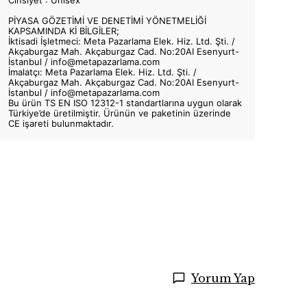
Cinsiyet : Unisex
PİYASA GÖZETİMİ VE DENETİMİ YÖNETMELİĞİ
KAPSAMINDA Kİ BİLGİLER;
İktisadi İşletmeci: Meta Pazarlama Elek. Hiz. Ltd. Şti. /
Akçaburgaz Mah. Akçaburgaz Cad. No:20AI Esenyurt-
İstanbul /
info@metapazarlama.com
İmalatçı: Meta Pazarlama Elek. Hiz. Ltd. Şti. /
Akçaburgaz Mah. Akçaburgaz Cad. No:20AI Esenyurt-
İstanbul /
info@metapazarlama.com
Bu ürün TS EN ISO 12312-1 standartlarına uygun olarak
Türkiye’de üretilmiştir. Ürünün ve paketinin üzerinde
CE işareti bulunmaktadır.
Yorum Yap