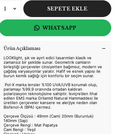
SEPETE EKLE
WHATSAPP
Ürün Açıklaması
LOOKlight, şık ve ayırt edici tasarımları klasik ve
zamansız bir şekilde sunar. Geometrik camların
birleştiği çerçeveler cinsiyetten bağımsız, modern ve
çağdaş varyasyonlar yaratır. Hafif ve esnek yapısı ile
burun kemik sağlığı için konforlu bir seçim sunar.
Pol-X marka lensler %100 UVA/UVB korumalı olup,
parlamayı %99,9 oranında ortadan kaldıran
polarizasyon teknolojisine sahiptir. İsviçre’den ithal
edilen EMS marka Grilamid Natural Hammaddesi ile
üretilen çerçeveler kansere ve alerjiye neden olan
Bisfenol-A (BPA) içermez.
Çerçeve Ölçüsü : 49mm (Cam) 20mm (Burunluk)
140mm (Sap)
Çerçeve Rengi : Mat Papatya
Cam Rengi : Yeşil