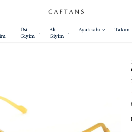
Üst
Alt
Ayakkabı
Takım
im
Giyim
Giyim