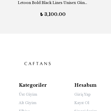
Letoon Bold Black Lines Unisex Güneş Gözlüğü
₺ 3,100.00
Kategoriler
Hesabım
Üst Giyim
Giriş Yap
Alt Giyim
Kayıt Ol