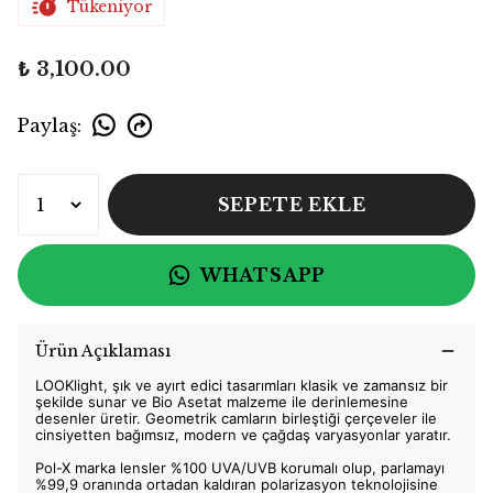
Tükeniyor
₺ 3,100.00
Paylaş
:
SEPETE EKLE
WHATSAPP
Ürün Açıklaması
LOOKlight, şık ve ayırt edici tasarımları klasik ve zamansız bir
şekilde sunar ve Bio Asetat malzeme ile derinlemesine
desenler üretir. Geometrik camların birleştiği çerçeveler ile
cinsiyetten bağımsız, modern ve çağdaş varyasyonlar yaratır.
Pol-X marka lensler %100 UVA/UVB korumalı olup, parlamayı
%99,9 oranında ortadan kaldıran polarizasyon teknolojisine