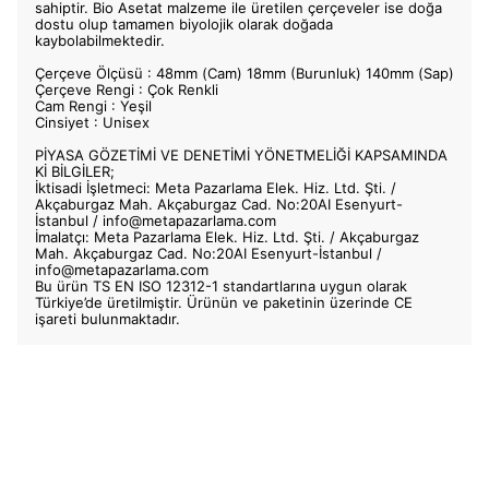
sahiptir. Bio Asetat malzeme ile üretilen çerçeveler ise doğa
dostu olup tamamen biyolojik olarak doğada
kaybolabilmektedir.
Çerçeve Ölçüsü : 48mm (Cam) 18mm (Burunluk) 140mm (Sap)
Çerçeve Rengi : Çok Renkli
Cam Rengi : Yeşil
Cinsiyet : Unisex
PİYASA GÖZETİMİ VE DENETİMİ YÖNETMELİĞİ KAPSAMINDA
Kİ BİLGİLER;
İktisadi İşletmeci: Meta Pazarlama Elek. Hiz. Ltd. Şti. /
Akçaburgaz Mah. Akçaburgaz Cad. No:20AI Esenyurt-
İstanbul /
info@metapazarlama.com
İmalatçı: Meta Pazarlama Elek. Hiz. Ltd. Şti. / Akçaburgaz
Mah. Akçaburgaz Cad. No:20AI Esenyurt-İstanbul /
info@metapazarlama.com
Bu ürün TS EN ISO 12312-1 standartlarına uygun olarak
Türkiye’de üretilmiştir. Ürünün ve paketinin üzerinde CE
işareti bulunmaktadır.