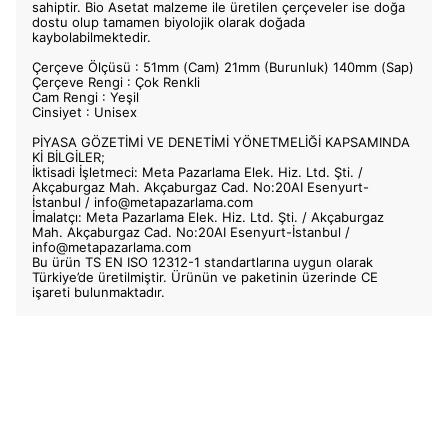
sahiptir. Bio Asetat malzeme ile üretilen çerçeveler ise doğa
dostu olup tamamen biyolojik olarak doğada
kaybolabilmektedir.
Çerçeve Ölçüsü : 51mm (Cam) 21mm (Burunluk) 140mm (Sap)
Çerçeve Rengi : Çok Renkli
Cam Rengi : Yeşil
Cinsiyet : Unisex
PİYASA GÖZETİMİ VE DENETİMİ YÖNETMELİĞİ KAPSAMINDA
Kİ BİLGİLER;
İktisadi İşletmeci: Meta Pazarlama Elek. Hiz. Ltd. Şti. /
Akçaburgaz Mah. Akçaburgaz Cad. No:20AI Esenyurt-
İstanbul /
info@metapazarlama.com
İmalatçı: Meta Pazarlama Elek. Hiz. Ltd. Şti. / Akçaburgaz
Mah. Akçaburgaz Cad. No:20AI Esenyurt-İstanbul /
info@metapazarlama.com
Bu ürün TS EN ISO 12312-1 standartlarına uygun olarak
Türkiye’de üretilmiştir. Ürünün ve paketinin üzerinde CE
işareti bulunmaktadır.