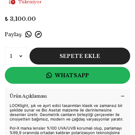
Tükeniyor
₺ 3,100.00
Paylaş
:
SEPETE EKLE
WHATSAPP
Ürün Açıklaması
LOOKlight, şık ve ayırt edici tasarımları klasik ve zamansız bir
şekilde sunar ve Bio Asetat malzeme ile derinlemesine
desenler üretir. Geometrik camların birleştiği çerçeveler ile
cinsiyetten bağımsız, modern ve çağdaş varyasyonlar yaratır.
Pol-X marka lensler %100 UVA/UVB korumalı olup, parlamayı
%99,9 oranında ortadan kaldıran polarizasyon teknolojisine