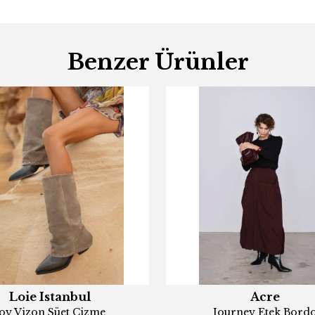
Benzer Ürünler
Loie Istanbul
Acre
oy Vizon Süet Çizme
Journey Etek Bord