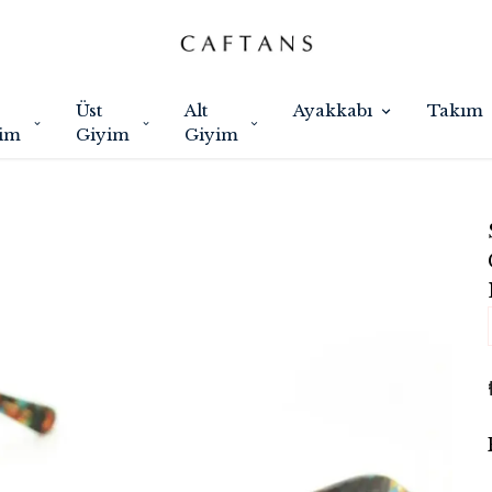
Üst
Alt
Ayakkabı
Takım
im
Giyim
Giyim