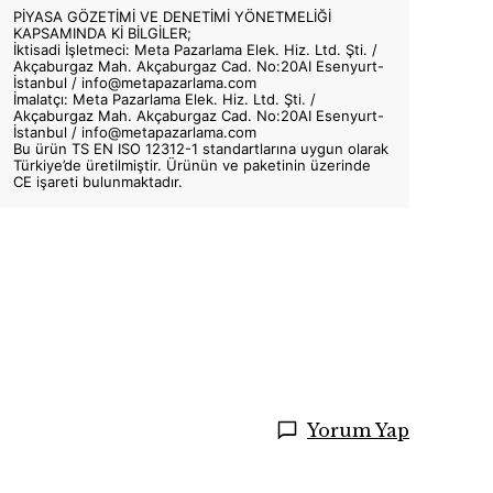
PİYASA GÖZETİMİ VE DENETİMİ YÖNETMELİĞİ
KAPSAMINDA Kİ BİLGİLER;
İktisadi İşletmeci: Meta Pazarlama Elek. Hiz. Ltd. Şti. /
Akçaburgaz Mah. Akçaburgaz Cad. No:20AI Esenyurt-
İstanbul /
info@metapazarlama.com
İmalatçı: Meta Pazarlama Elek. Hiz. Ltd. Şti. /
Akçaburgaz Mah. Akçaburgaz Cad. No:20AI Esenyurt-
İstanbul /
info@metapazarlama.com
Bu ürün TS EN ISO 12312-1 standartlarına uygun olarak
Türkiye’de üretilmiştir. Ürünün ve paketinin üzerinde
CE işareti bulunmaktadır.
Yorum Yap