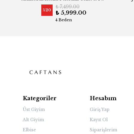
₺ 7,499.00
%
20
₺ 5,999.00
4 Beden
Kategoriler
Hesabım
Üst Giyim
Giriş Yap
Alt Giyim
Kayıt Ol
Elbise
Siparişlerim