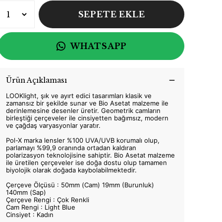
SEPETE EKLE
WHATSAPP
Ürün Açıklaması
LOOKlight, şık ve ayırt edici tasarımları klasik ve
zamansız bir şekilde sunar ve Bio Asetat malzeme ile
derinlemesine desenler üretir. Geometrik camların
birleştiği çerçeveler ile cinsiyetten bağımsız, modern
ve çağdaş varyasyonlar yaratır.
Pol-X marka lensler %100 UVA/UVB korumalı olup,
parlamayı %99,9 oranında ortadan kaldıran
polarizasyon teknolojisine sahiptir. Bio Asetat malzeme
ile üretilen çerçeveler ise doğa dostu olup tamamen
biyolojik olarak doğada kaybolabilmektedir.
Çerçeve Ölçüsü : 50mm (Cam) 19mm (Burunluk)
140mm (Sap)
Çerçeve Rengi : Çok Renkli
Cam Rengi : Light Blue
Cinsiyet : Kadın