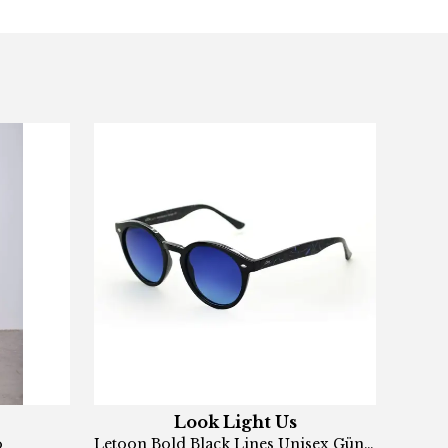
Look Light Us
o
Letoon Bold Black Lines Unisex Güneş Gözlüğü